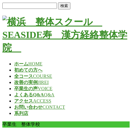
検
索:
ホーム
HOME
初めての方へ
全コース
COURSE
改善の実例
JIREI
卒業生の声
VOICE
よくあるQ&A
Q&A
アクセス
ACCESS
お問い合わせ
CONTACT
系列店
卒業生 整体学校