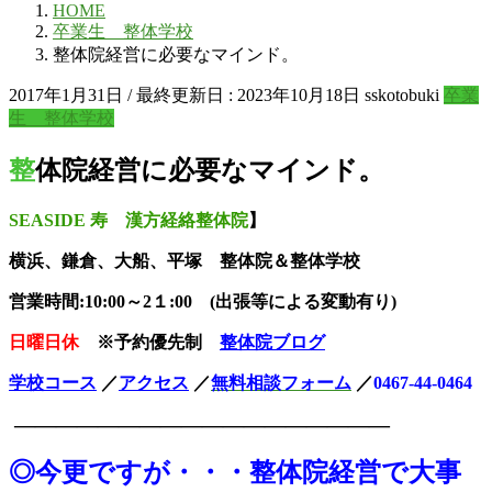
HOME
卒業生 整体学校
整体院経営に必要なマインド。
2017年1月31日
/ 最終更新日 :
2023年10月18日
sskotobuki
卒業
生 整体学校
整体院経営に必要なマインド。
SEASIDE 寿 漢方経絡整体院
】
横浜、鎌倉、大船、平塚 整体院＆整体学校
営業時間:10:00～2１:00 (出張等による変動有り)
日曜日休
※予約優先制
整体院ブログ
学校コース
／
アクセス
／
無料相談
フォーム
／
0467-44-0464
——————————————————
◎今更ですが・・・整体院経営で大事