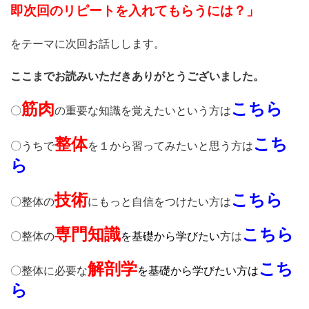
即次回のリピートを入れてもらうには？」
をテーマに次回お話しします。
ここまでお読みいただきありがとうございました。
筋肉
こちら
〇
の重要な知識を覚えたいという方は
整体
こち
〇うちで
を１から
習ってみたいと思う方
は
ら
技術
こちら
〇整体の
にもっと自信をつけたい方は
専門知識
こちら
〇整体の
を基礎から学びたい
方は
解剖学
こち
〇整体に必要な
を基礎から
学びたい方は
ら