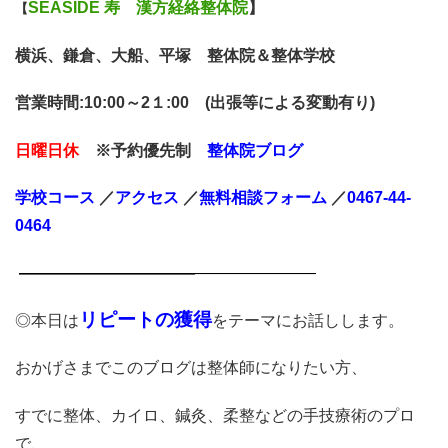
SEASIDE 寿 漢方経絡整体院
】
【
横浜、鎌倉、大船、平塚 整体院＆整体学校
営業時間:10:00～2１:00 (出張等による変動有り)
日曜日休
※予約優先制
整体院ブログ
学校コース
／
アクセス
／
無料相談
フォーム
／
0467-44-
0464
———————————
———————–
リピートの獲得
◎本日は
をテーマにお話しします。
おかげさまでこのブログは整体師になりたい方、
すでに整体、カイロ、鍼灸、柔整などの手技療術のプロ
で、