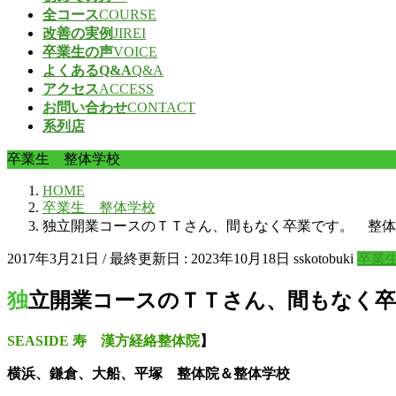
全コース
COURSE
改善の実例
JIREI
卒業生の声
VOICE
よくあるQ&A
Q&A
アクセス
ACCESS
お問い合わせ
CONTACT
系列店
卒業生 整体学校
HOME
卒業生 整体学校
独立開業コースのＴＴさん、間もなく卒業です。 整体
2017年3月21日
/ 最終更新日 :
2023年10月18日
sskotobuki
卒業
独立開業コースのＴＴさん、間もなく
SEASIDE 寿 漢方経絡整体院
】
横浜、鎌倉、大船、平塚 整体院＆整体学校