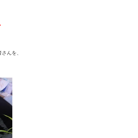
。
、
者さんを、
。