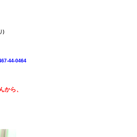
有り)
467-44-0464
んから、
。