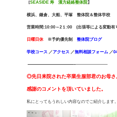
SEASIDE 寿 漢方経絡整体院
】
【
横浜、鎌倉、大船、平塚 整体院＆整体学校
営業時間:10:00～2１:00 (出張等による変動
日曜日休
※予約優先制
整体院ブログ
学校コース
／
アクセス
／
無料相談
フォーム
／
0
———————————–
———————–
◎先日来院された卒業生服部君のお母さ
感謝のコメントを頂いていました。
私にとってもうれしい内容なのでご紹介します