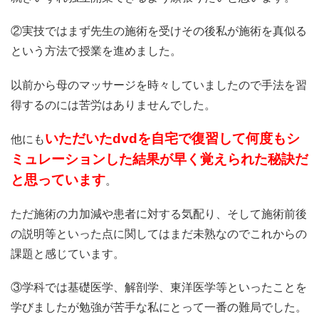
②
実技ではまず先生の施術を受けその後私が施術を真似る
という方法
で授業を進めました。
以前から母のマッサージを時々していましたので手法を習
得するの
には苦労はありませんでした。
いただいたdvdを自宅で復習して何度もシ
他にも
ミュレーション
した結果が早く覚えられた秘訣だ
と思っています
。
ただ施術の力加減や患者に対する気配り、
そして施術前後
の説明等といった点に関してはまだ未熟なのでこれ
からの
課題と感じています。
③学科では基礎医学、解剖学、
東洋医学等といったことを
学びましたが勉強が苦手な私にとって一
番の難局でした。