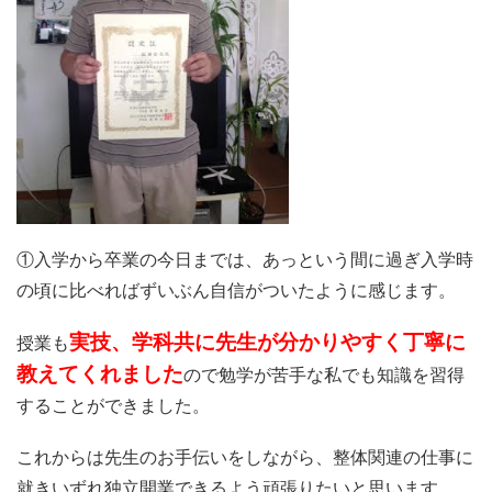
①入学から卒業の今日までは、あっという間に過ぎ入学時
の頃に比べればずいぶ
ん自信がついたように感じます。
実技、
学科共に先生が分かりやすく丁寧に
授業も
教えてくれました
ので勉学が苦
手な私でも知識を習得
することができました。
これからは先生のお手伝いをしながら、
整体関連の仕事に
就きいずれ独立開業できるよう頑張りたいと思い
ます。