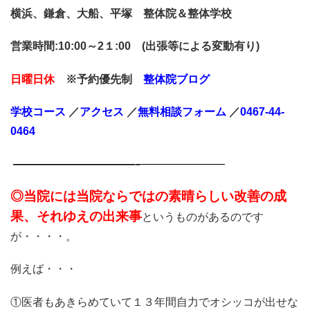
横浜、鎌倉、大船、平塚 整体院＆整体学校
営業時間:10:00～2１:00 (出張等による変動有り)
日曜日休
※予約優先制
整体院ブログ
学校コース
／
アクセス
／
無料相談
フォーム
／
0467-44-
0464
———————————–
———————–
◎当院には当院
ならではの素晴らしい改善の成
果、それゆえの出来事
というものがあるのです
が・・・・。
例えば・・・
①医者もあきらめていて１３年間自力でオシッコが出せな