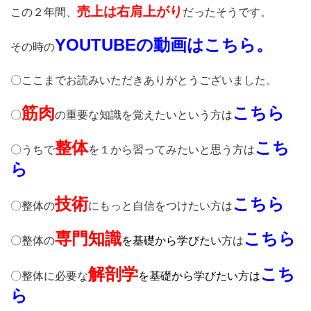
売上は右肩上がり
この２年間、
だったそうです。
YOUTUBEの動画はこちら。
その時の
〇ここまでお読みいただきありがとうございました。
筋肉
こちら
〇
の重要な知識を覚えたいという方は
整体
こち
〇うちで
を１から
習ってみたいと思う方
は
ら
技術
こちら
〇整体の
にもっと自信をつけたい方は
専門知識
こちら
〇整体の
を基礎から学びたい
方は
解剖学
こち
〇整体に必要な
を基礎から
学びたい方は
ら