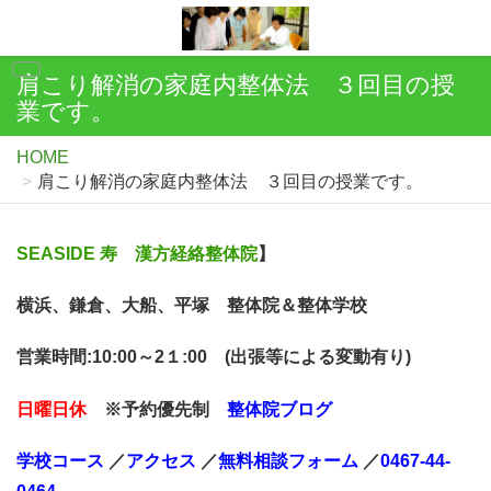
肩こり解消の家庭内整体法 ３回目の授
業です。
HOME
肩こり解消の家庭内整体法 ３回目の授業です。
SEASIDE 寿 漢方経絡整体院
】
横浜、鎌倉、大船、平塚 整体院＆整体学校
営業時間:10:00～2１:00 (出張等による変動有り)
日曜日休
※予約優先制
整体院ブログ
学校コース
／
アクセス
／
無料相談
フォーム
／
0467-44-