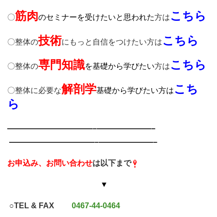
筋肉
こちら
〇
のセミナーを受けたいと思われた
方は
技術
こちら
〇整体の
にもっと自信をつけたい方は
専門知識
こちら
〇整体の
を基礎から学びたい
方は
解剖学
こち
〇整体に必要な
基礎から
学びたい方は
ら
———————————–
———————–
———————————–
———————–
お申込み、お問い合わせ
は以下まで
▼
○TEL & FAX
0467-44-0464