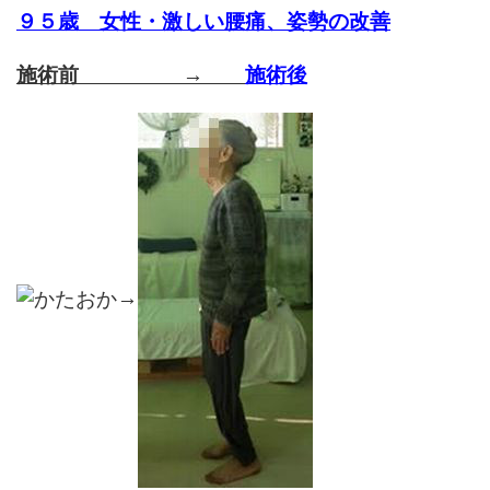
９５歳 女性・激しい腰痛、姿勢の改善
施術前 →
施術後
→