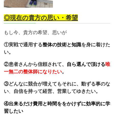
◎現在の貴方の思い・希望
もし今、貴方の希望、思いが
①実戦で通用する
整体の技術と知識
を身に着けた
い。
②患者さんから信頼されて、
自ら選んで頂ける
唯
一無二の整体師になりたい
。
③どんなに競合が増えてもそれに、
動ずる事のな
い
、
自信を持って経営、営業してゆきたい。
④出来るだけ費用と時間ををかけずに効率的に学
習したい