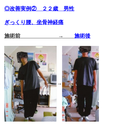
◎
改善実例② ２２歳 男性
ぎっくり腰、坐骨神経痛
施術前 →
施術後
→