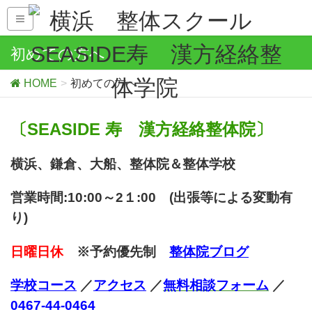
初めての方へ
HOME
初めての方へ
〔
SEASIDE 寿 漢方経絡整体院〕
横浜、鎌倉、大船、整体院＆整体学校
営業時間:10:00～2１:00 (出張等による変動有
り)
日曜日休
※予約優先制
整体院ブログ
学校コース
／
アクセス
／
無料相談
フォーム
／
0467-44-0464