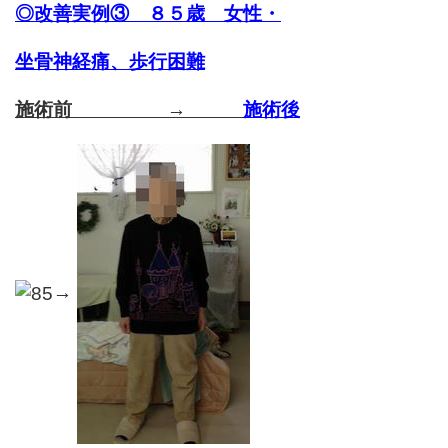
◎
改善実例③ ８５歳 女性・
坐骨神経痛、歩行困難
施術前 →
施術後
→