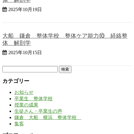
2025年10月19日
大船 鎌倉 整体学校 整体ケア能力⑩ 経絡整
体 解剖学
2025年10月15日
検
索:
カテゴリー
お知らせ
卒業生 整体学校
授業の成果
生徒さん・卒業生の声
鎌倉 大船 横浜 整体学校
集客