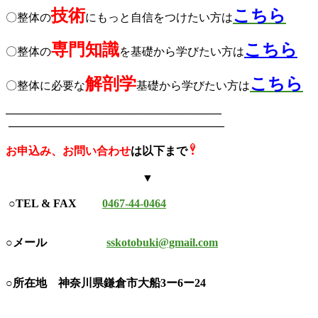
技術
こちら
〇整体の
にもっと自信をつけたい方は
専門知識
こちら
〇整体の
を基礎から学びたい
方は
解剖学
こちら
〇整体に必要な
基礎から
学びたい方は
———————————–
———————–
———————————–
———————–
お申込み、お問い合わせ
は以下まで
▼
○TEL & FAX
0467-44-0464
○メール
sskotobuki@gmail.com
○所在地
神奈川県鎌倉市大船3ー6ー24