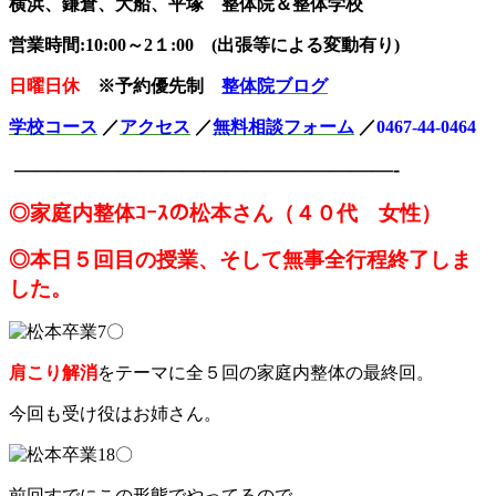
横浜、鎌倉、大船、平塚 整体院＆整体学校
営業時間:10:00～2１:00 (出張等による変動有り)
日曜日休
※予約優先制
整体院ブログ
学校コース
／
アクセス
／
無料相談
フォーム
／
0467-44-0464
——————————————————-
◎家庭内整体ｺｰｽの松本さん
（４０代 女性）
◎本日５回目の授業、そして無事全行程終了しま
した。
肩こり解消
をテーマに全５回の家庭内整体の最終回。
今回も受け役はお姉さん。
前回すでにこの形態でやってるので、